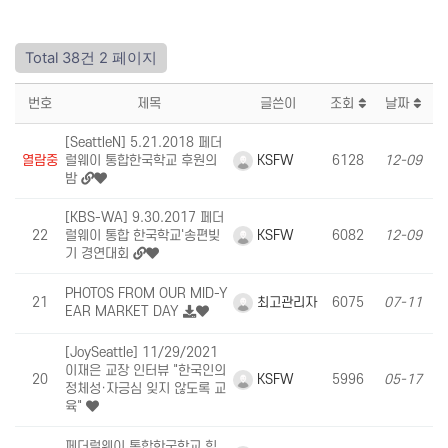
Total 38건
2 페이지
번호
제목
글쓴이
조회
날짜
[SeattleN] 5.21.2018 페더
KSFW
열람중
럴웨이 통합한국학교 후원의
6128
12-09
밤
[KBS-WA] 9.30.2017 페더
KSFW
22
럴웨이 통합 한국학교'송편빚
6082
12-09
기 경연대회
PHOTOS FROM OUR MID-Y
최고관리자
21
6075
07-11
EAR MARKET DAY
[JoySeattle] 11/29/2021
이재은 교장 인터뷰 "한국인의
KSFW
20
5996
05-17
정체성·자긍심 잊지 않도록 교
육"
페더럴웨이 통합한국학교 힘