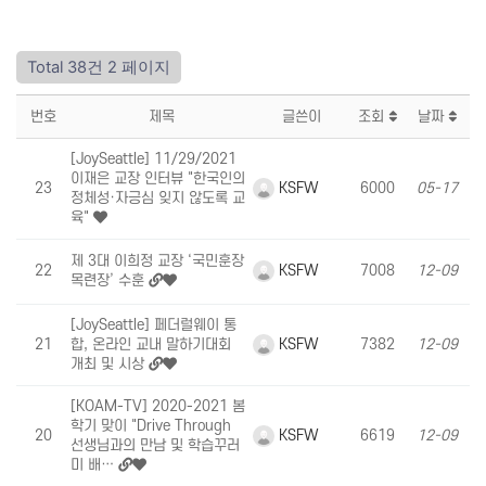
Total 38건
2 페이지
번호
제목
글쓴이
조회
날짜
[JoySeattle] 11/29/2021
이재은 교장 인터뷰 "한국인의
KSFW
23
6000
05-17
정체성·자긍심 잊지 않도록 교
육"
제 3대 이희정 교장 ‘국민훈장
KSFW
22
7008
12-09
목련장’ 수훈
[JoySeattle] 페더럴웨이 통
KSFW
21
합, 온라인 교내 말하기대회
7382
12-09
개최 및 시상
[KOAM-TV] 2020-2021 봄
학기 맞이 "Drive Through
KSFW
20
6619
12-09
선생님과의 만남 및 학습꾸러
미 배…