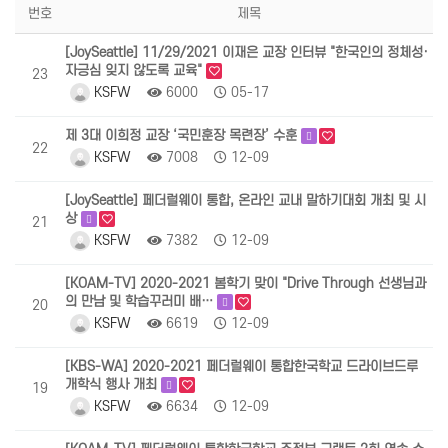
번호
제목
[JoySeattle] 11/29/2021 이재은 교장 인터뷰 "한국인의 정체성·
자긍심 잊지 않도록 교육"
23
KSFW
6000
05-17
제 3대 이희정 교장 ‘국민훈장 목련장’ 수훈
22
KSFW
7008
12-09
[JoySeattle] 페더럴웨이 통합, 온라인 교내 말하기대회 개최 및 시
상
21
KSFW
7382
12-09
[KOAM-TV] 2020-2021 봄학기 맞이 "Drive Through 선생님과
의 만남 및 학습꾸러미 배…
20
KSFW
6619
12-09
[KBS-WA] 2020-2021 페더럴웨이 통합한국학교 드라이브드루
개학식 행사 개최
19
KSFW
6634
12-09