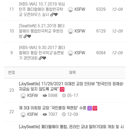
[KBS-WA] 10.7.2019 워싱
KSFW
11
턴주 페더럴웨이 통합한국학
6329
12-09
교 오픈하우스 실시
[SeattleN] 5.21.2018 페더
KSFW
10
럴웨이 통합한국학교 후원의
6129
12-09
밤
[KBS-WA] 9.30.2017 페더
KSFW
9
럴웨이 통합 한국학교'송편빚
6084
12-09
기 경연대회
번호
제목
[JoySeattle] 11/29/2021 이재은 교장 인터뷰 "한국인의 정체성·
자긍심 잊지 않도록 교육"
23
KSFW
5998
05-17
제 3대 이희정 교장 ‘국민훈장 목련장’ 수훈
22
KSFW
7007
12-09
[JoySeattle] 페더럴웨이 통합, 온라인 교내 말하기대회 개최 및 시