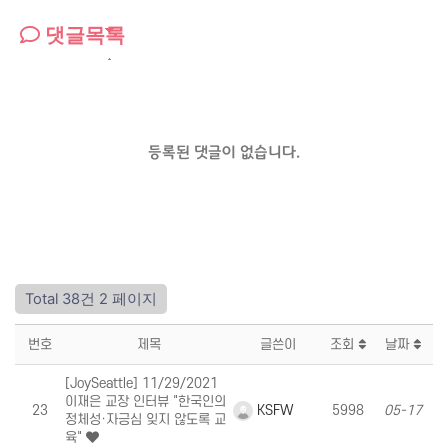
댓글목록
등록된 댓글이 없습니다.
Total 38건
2 페이지
번호
제목
글쓴이
조회
날짜
[JoySeattle] 11/29/2021
이재은 교장 인터뷰 "한국인의
KSFW
23
5998
05-17
정체성·자긍심 잊지 않도록 교
육"