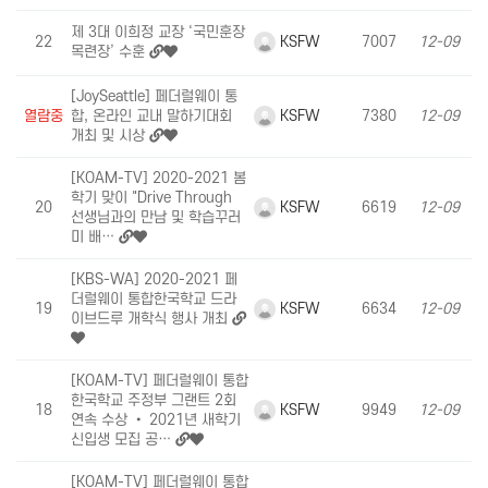
제 3대 이희정 교장 ‘국민훈장
KSFW
22
7007
12-09
목련장’ 수훈
[JoySeattle] 페더럴웨이 통
KSFW
열람중
합, 온라인 교내 말하기대회
7380
12-09
개최 및 시상
[KOAM-TV] 2020-2021 봄
학기 맞이 "Drive Through
KSFW
20
6619
12-09
선생님과의 만남 및 학습꾸러
미 배…
[KBS-WA] 2020-2021 페
더럴웨이 통합한국학교 드라
KSFW
19
6634
12-09
이브드루 개학식 행사 개최
[KOAM-TV] 페더럴웨이 통합
한국학교 주정부 그랜트 2회
KSFW
18
9949
12-09
연속 수상 • 2021년 새학기
신입생 모집 공…
[KOAM-TV] 페더럴웨이 통합