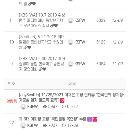
의 밤
[KBS-WA] 10.7.2019 워싱
KSFW
11
턴주 페더럴웨이 통합한국학
6329
12-09
교 오픈하우스 실시
[SeattleN] 5.21.2018 페더
KSFW
10
럴웨이 통합한국학교 후원의
6129
12-09
밤
[KBS-WA] 9.30.2017 페더
KSFW
9
럴웨이 통합 한국학교'송편빚
6084
12-09
기 경연대회
번호
제목
[JoySeattle] 11/29/2021 이재은 교장 인터뷰 "한국인의 정체성·
자긍심 잊지 않도록 교육"
열람중
KSFW
5997
05-17
제 3대 이희정 교장 ‘국민훈장 목련장’ 수훈
22
KSFW
7007
12-09