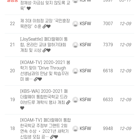
열람중
5997
05-17
정체성·자긍심 잊지 않도록 교
육"
제 3대 이희정 교장 ‘국민훈장
KSFW
22
7007
12-09
목련장’ 수훈
[JoySeattle] 페더럴웨이 통
KSFW
21
합, 온라인 교내 말하기대회
7379
12-09
개최 및 시상
[KOAM-TV] 2020-2021 봄
학기 맞이 "Drive Through
KSFW
20
6618
12-09
선생님과의 만남 및 학습꾸러
미 배…
[KBS-WA] 2020-2021 페
더럴웨이 통합한국학교 드라
KSFW
19
6633
12-09
이브드루 개학식 행사 개최
[KOAM-TV] 페더럴웨이 통합
한국학교 주정부 그랜트 2회
KSFW
18
9948
12-09
연속 수상 • 2021년 새학기
신입생 모집 공…