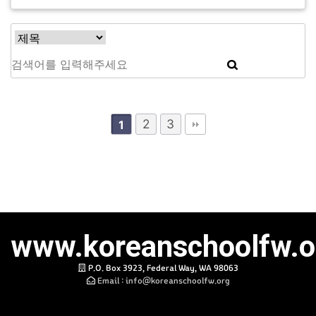
2
3
1
www.koreanschoolfw.o
P.O. Box 3923, Federal Way, WA 98063
Email :
info@koreanschoolfw.org